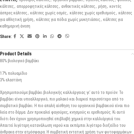
κάλτσες
,
απορροφητικές κάλτσες
,
ανθεκτικές κάλτσες
,
ρήση
,
κοντές
άσπρες κάλτσες
,
κάλτσες χωρίς οσμές
,
κάλτσες χωρίς ερεθισμούς
,
κάλτσες
για αθλητική χρήση
,
κάλτσες για πόδια χωρίς μυκητιάσεις
,
κάλτσες για
καθημερινή άνεση
Share:
Product Details
80% βιολογικό βαμβάκι
17% πολυαμίδιο
3% ελαστάνη
Χρησιμοποιούμε βαμβάκι βιολογικής καλλιέργειας γι’ αυτό το προϊόν. Το
βαμβάκι είναι υποαλλεργικό, πιο μαλακό και διαρκεί περισσότερο από το
συμβατικό βαμβάκι. Η πιο απαλή αίσθηση του οργανικού βαμβακιού είναι πιο
λεία στο δέρμα. Δεν προκαλεί φαγούρες, κνησμούς κι ερεθισμούς. Κι αυτό
διότι δεν έχουν χρησιμοποιηθεί επιβλαβή χημικά στην καλλιέργειά του.
Απαιτεί λιγότερη κατανάλωση νερού και εκπέμπει λιγότερο διοξείδιο του
άνθρακα στην ατμόσφαιρα. Η συμβατική εντατική χρήση των φυτοφαρμάκων