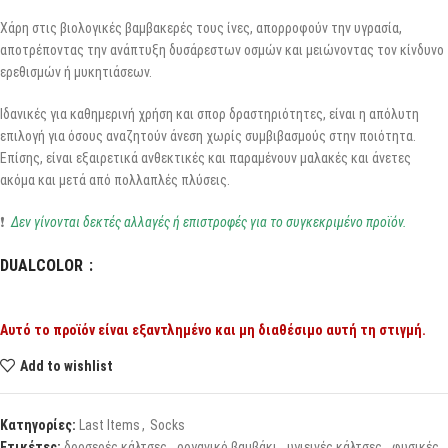
Χάρη στις βιολογικές βαμβακερές τους ίνες, απορροφούν την υγρασία,
αποτρέποντας την ανάπτυξη δυσάρεστων οσμών και μειώνοντας τον κίνδυνο
ερεθισμών ή μυκητιάσεων.
Ιδανικές για καθημερινή χρήση και σπορ δραστηριότητες, είναι η απόλυτη
επιλογή για όσους αναζητούν άνεση χωρίς συμβιβασμούς στην ποιότητα.
Επίσης, είναι εξαιρετικά ανθεκτικές και παραμένουν μαλακές και άνετες
ακόμα και μετά από πολλαπλές πλύσεις.
❗
Δεν γίνονται δεκτές αλλαγές ή επιστροφές για το συγκεκριμένο προϊόν.
DUALCOLOR
Αυτό το προϊόν είναι εξαντλημένο και μη διαθέσιμο αυτή τη στιγμή.
Add to wishlist
Κατηγορίες:
Last Items
,
Socks
Ετικέτες:
δροσερές κάλτσες
,
οργανικό βαμβάκι
,
υγιεινές κάλτσες
,
φυσικές