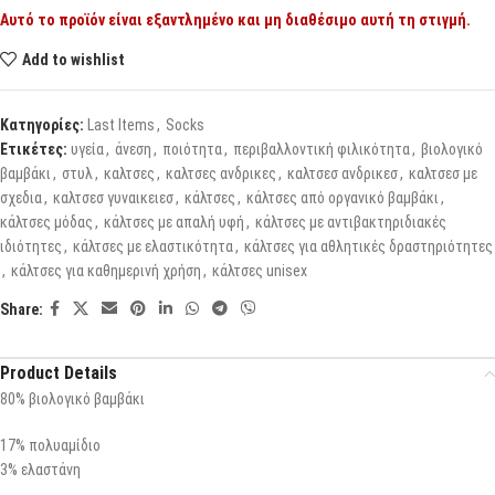
Αυτό το προϊόν είναι εξαντλημένο και μη διαθέσιμο αυτή τη στιγμή.
Add to wishlist
Κατηγορίες:
Last Items
,
Socks
Ετικέτες:
υγεία
,
άνεση
,
ποιότητα
,
περιβαλλοντική φιλικότητα
,
βιολογικό
βαμβάκι
,
στυλ
,
καλτσες
,
καλτσες ανδρικες
,
καλτσεσ ανδρικεσ
,
καλτσεσ με
σχεδια
,
καλτσεσ γυναικειεσ
,
κάλτσες
,
κάλτσες από οργανικό βαμβάκι
,
κάλτσες μόδας
,
κάλτσες με απαλή υφή
,
κάλτσες με αντιβακτηριδιακές
ιδιότητες
,
κάλτσες με ελαστικότητα
,
κάλτσες για αθλητικές δραστηριότητες
,
κάλτσες για καθημερινή χρήση
,
κάλτσες unisex
Share:
Product Details
80% βιολογικό βαμβάκι
17% πολυαμίδιο
3% ελαστάνη