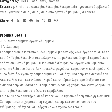
Κατηγορίες:
Briefs
,
Last Items
,
Woman
Ετικέτες:
Briefs
,
οργανικό βαμβάκι
,
βαμβακερό σλίπ
,
γυναικείο βαμβακερό
σλίπ
,
γυναικείο σλιπ
,
σλίπ
,
σλίπ απο οργανικό βαμβάκι
,
σιλουέτα
Share:
Product Details
-95% πιστοποιημένο οργανικό βαμβάκι
-5% ελαστάνη
Χρησιμοποιούμε πιστοποιημένο βαμβάκι βιολογικής καλλιέργειας γι’ αυτό το
προϊόν. Το βαμβάκι είναι υποαλλεργικό, πιο μαλακό και διαρκεί περισσότερο
από το συμβατικό βαμβάκι. Η πιο απαλή αίσθηση του οργανικού βαμβακιού
είναι πιο λεία στο δέρμα. Δεν προκαλεί φαγούρες, κνησμούς κι ερεθισμούς. Κι
αυτό διότι δεν έχουν χρησιμοποιηθεί επιβλαβή χημικά στην καλλιέργειά του.
Απαιτεί λιγότερη κατανάλωση νερού και εκπέμπει λιγότερο διοξείδιο του
άνθρακα στην ατμόσφαιρα. Η συμβατική εντατική χρήση των φυτοφαρμάκων
απο το βαμβάκι, καταστρέφει το περιβάλλον.
Έως 60°C στο πλυντήριο, αλλά προτείνουμε την συνειδητή επιλογή των 30°C.
Χρησιμοποιείται χειροποίητη τεχνική για την κατασκευή αυτού του
ενδύματος. Ενδέχεται να υπάρχει καλλιτεχνικό ελάττωμα.