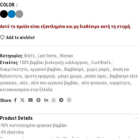
COLOR
Αυτό το προϊόν είναι εξαντλημένο και μη διαθέσιμο αυτή τη στιγμή.
Add to wishlist
Κατηγορίες:
Briefs
,
Last Items
,
Woman
Ετικέτες:
100% βαμβάκι βιολογικής καλλιέργειας
,
Cord Briefs
,
διακριτικότητα
,
οργανικό βαμβάκι
,
Βαμβακερό
,
χωρις ραφές
,
άνεση και
θηλυκότητα
,
άριστη εφαρμογή
,
μαύρο χρώμα
,
μεσαίο ύψος
,
βαμβακερό σλίπ
γυναικείο
,
σλίπ
,
σλίπ απο οργανικό βαμβάκι
,
σλίπ γυναικείο
,
κομψότητα
,
κατασκευασμένα στην Ελλάδα
Share:
Product Details
-95% πιστοποιημένο οργανικό βαμβάκι
-5% ελαστάνη