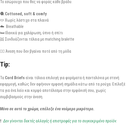
Το εσώρουχο που θες να φοράς κάθε βράδυ.
🧶 Cottoned, soft & comfy
🩲 Χωρίς λάστιχο στα πλαινά
☁️ Breathable
🛏️ Ιδανικά για χαλάρωση, ύπνο ή σπίτι
👯 Συνδυάζονται τέλεια με matching bralette
👉🏾 Άνεση που δεν βγαίνει ποτέ από τη μόδα
Tip:
Τα
Cord Briefs
είναι τέλεια επιλογή για φορέματα ή παντελόνια με στενή
εφαρμογή, καθώς δεν αφήνουν εμφανή σημάδια κάτω από τα ρούχα. Επίλεξέ
τα για ένα λείο και κομψό αποτέλεσμα στην εμφάνισή σου, χωρίς
συμβιβασμούς στην άνεση.
Μόνο σε αυτό το χρώμα, επέλεξε ένα νούμερο μικρότερο.
❗
Δεν γίνονται δεκτές αλλαγές ή επιστροφές για το συγκεκριμένο προϊόν.