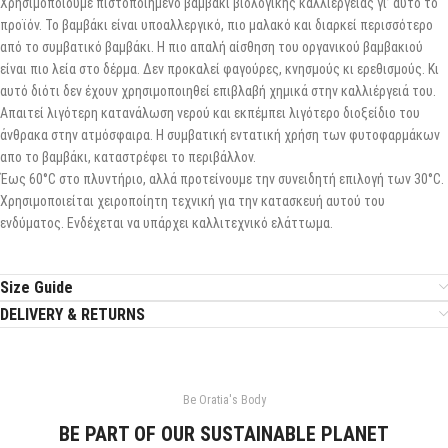
Χρησιμοποιούμε πιστοποιημένο βαμβάκι βιολογικής καλλιέργειας γι’ αυτό το
προϊόν. Το βαμβάκι είναι υποαλλεργικό, πιο μαλακό και διαρκεί περισσότερο
από το συμβατικό βαμβάκι. Η πιο απαλή αίσθηση του οργανικού βαμβακιού
είναι πιο λεία στο δέρμα. Δεν προκαλεί φαγούρες, κνησμούς κι ερεθισμούς. Κι
αυτό διότι δεν έχουν χρησιμοποιηθεί επιβλαβή χημικά στην καλλιέργειά του.
Απαιτεί λιγότερη κατανάλωση νερού και εκπέμπει λιγότερο διοξείδιο του
άνθρακα στην ατμόσφαιρα. Η συμβατική εντατική χρήση των φυτοφαρμάκων
απο το βαμβάκι, καταστρέφει το περιβάλλον.
Έως 60°C στο πλυντήριο, αλλά προτείνουμε την συνειδητή επιλογή των 30°C.
Χρησιμοποιείται χειροποίητη τεχνική για την κατασκευή αυτού του
ενδύματος. Ενδέχεται να υπάρχει καλλιτεχνικό ελάττωμα.
Size Guide
DELIVERY & RETURNS
Be Oratia's Body
BE PART OF OUR SUSTAINABLE PLANET