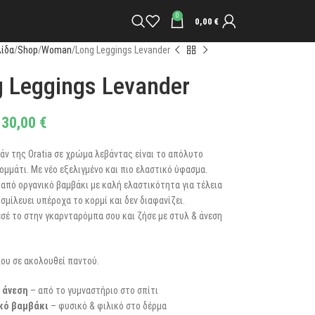
0
0,00
€
λίδα
Shop
Woman
Long Leggings Levander
 Leggings Levander
30,00
€
άν της Oratia σε χρώμα λεβάντας είναι το απόλυτο
ομμάτι. Με νέο εξελιγμένο και πιο ελαστικό ύφασμα.
από οργανικό βαμβάκι με καλή ελαστικότητα για τέλεια
σμίλευει υπέροχα το κορμί και δεν διαφανίζει.
σέ το στην γκαρνταρόμπα σου και ζήσε με στυλ & άνεση
ου σε ακολουθεί παντού.
y άνεση
– από το γυμναστήριο στο σπίτι
κό βαμβάκι
– φυσικό & φιλικό στο δέρμα