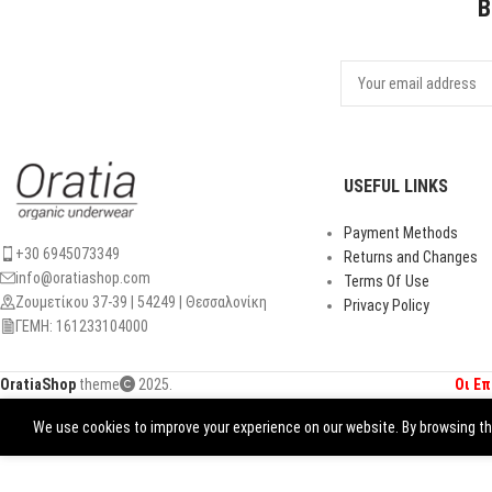
B
USEFUL LINKS
Payment Methods
+30 6945073349
Returns and Changes
info@oratiashop.com
Terms Of Use
Ζουμετίκου 37-39 | 54249 | Θεσσαλονίκη
Privacy Policy
ΓΕΜΗ: 161233104000
OratiaShop
theme
2025.
Οι Ε
We use cookies to improve your experience on our website. By browsing thi