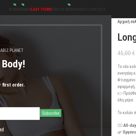
WOMAN
MAN
LAST ITEMS
ORATIA BOARD
ABOUT
CONTACT
Αρχική σε
Long
NABLE PLANET
45,00
€
s Body!
Τo νέo κολ
everyday κ
Φτιαγμένo 
 first order.
εφαρμογή, 
👉 Πρόσθε
όλη μέρα.
Το κολάν π
🧘‍♀️
All-da
ed
🌿
Οργανι