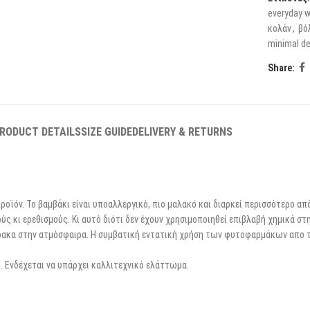
everyday 
κολάν
,
βό
minimal d
Share:
RODUCT DETAILS
SIZE GUIDE
DELIVERY & RETURNS
ροϊόν. Το βαμβάκι είναι υποαλλεργικό, πιο μαλακό και διαρκεί περισσότερο απ
ύς κι ερεθισμούς. Κι αυτό διότι δεν έχουν χρησιμοποιηθεί επιβλαβή χημικά στη
θρακα στην ατμόσφαιρα. Η συμβατική εντατική χρήση των φυτοφαρμάκων απο τ
. Ενδέχεται να υπάρχει καλλιτεχνικό ελάττωμα.