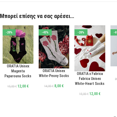
Μπορεί επίσης να σας αρέσει…
-20%
-43%
-20%
-6
ORATIA Unisex
ΕΠΙΛΟΓΉ
ΕΠΙ
ORATIA Unisex
ΕΠΙΛΟΓΉ
Magenta
ORATIA x Fabrica
ΕΠΙΛΟΓΉ
White-Peony Socks
Paparouna Socks
Fabrica Unisex
8
White-Heart Socks
8,00
€
14,00
€
12,00
€
15,00
€
12,00
€
15,00
€