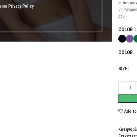
➕
Inclusi
h our
Privacy Policy
👉 Αγόρασ
σου
COLOR
COLOR
SIZE
Add to
Κατηγορί
Ετικέτες: