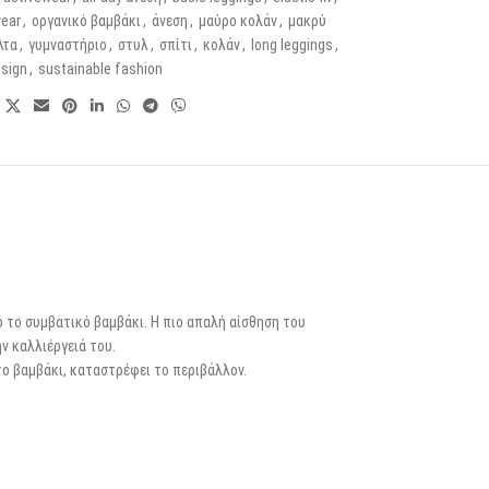
wear
,
οργανικό βαμβάκι
,
άνεση
,
μαύρο κολάν
,
μακρύ
λτα
,
γυμναστήριο
,
στυλ
,
σπίτι
,
κολάν
,
long leggings
,
esign
,
sustainable fashion
ό το συμβατικό βαμβάκι. Η πιο απαλή αίσθηση του
ν καλλιέργειά του.
ο βαμβάκι, καταστρέφει το περιβάλλον.