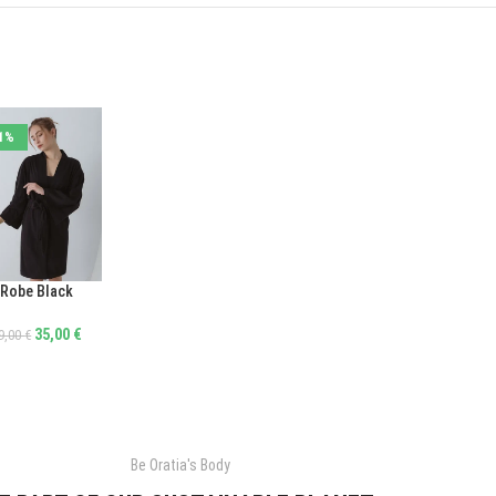
1%
Robe Black
ΛΟΓΉ
35,00
€
9,00
€
Be Oratia's Body