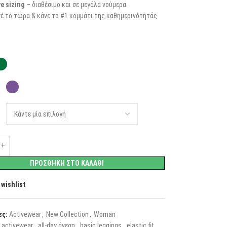
ve sizing
– διαθέσιμο και σε μεγάλα νούμερα
έ το τώρα & κάνε το #1 κομμάτι της καθημερινότητάς
ΠΡΟΣΘΗΚΗ ΣΤΟ ΚΑΛΑΘΙ
 wishlist
ες:
Activewear
,
New Collection
,
Woman
activewear
,
all-day άνεση
,
basic leggings
,
elastic fit
,