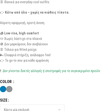
👖 Ιδανικά για everyday cool outfits.
👉
Κάτω από όλα – χωρίς να νιώθεις τίποτα.
Αόρατη εφαρμογή, ορατή άνεση.
🧊 Low-rise, high comfort
🩲 Χωρίς λάστιχο στα πλαινά
🚫 Δεν μαρκάρουν, δεν ανεβαίνουν
👖 Τέλεια για fitted ρούχα
🌬️ Ελαφριά στήριξη, ανάλαφρο feel
👉 Το go-to σου για κάθε εμφάνιση
❗
Δεν γίνονται δεκτές αλλαγές ή επιστροφές για το συγκεκριμένο προϊόν.
COLOR
SIZE