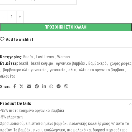
ΠΡΟΣΘΗΚΗ ΣΤΟ ΚΑΛΑΘΙ
Add to wishlist
Κατηγορίες:
Briefs
,
Last Items
,
Woman
Ετικέτες:
brazil
,
brazil κόψιμο
,
οργανικό βαμβάκι
,
Βαμβακερό
,
χωρις ραφές
,
βαμβακερό σλίπ γυναικείο
,
γυναικείο
,
σλίπ
,
σλίπ απο οργανικό βαμβάκι
,
σιλουέτα
Share:
Product Details
-95% πιστοποιημένο οργανικό βαμβάκι
-5% ελαστάνη
Χρησιμοποιούμε πιστοποιημένο βαμβάκι βιολογικής καλλιέργειας γι’ αυτό το
προϊόν. Το βαμβάκι είναι υποαλλεργικό, πιο μαλακό και διαρκεί περισσότερο