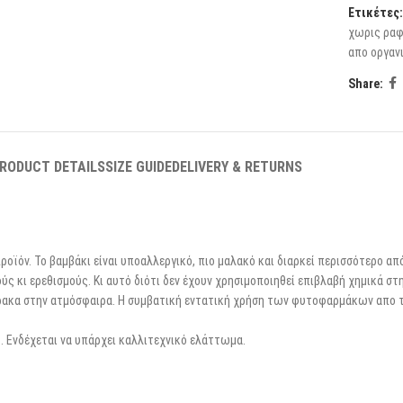
Ετικέτες:
χωρις ραφ
απο οργαν
Share:
RODUCT DETAILS
SIZE GUIDE
DELIVERY & RETURNS
ροϊόν. Το βαμβάκι είναι υποαλλεργικό, πιο μαλακό και διαρκεί περισσότερο απ
ύς κι ερεθισμούς. Κι αυτό διότι δεν έχουν χρησιμοποιηθεί επιβλαβή χημικά στη
θρακα στην ατμόσφαιρα. Η συμβατική εντατική χρήση των φυτοφαρμάκων απο τ
. Ενδέχεται να υπάρχει καλλιτεχνικό ελάττωμα.