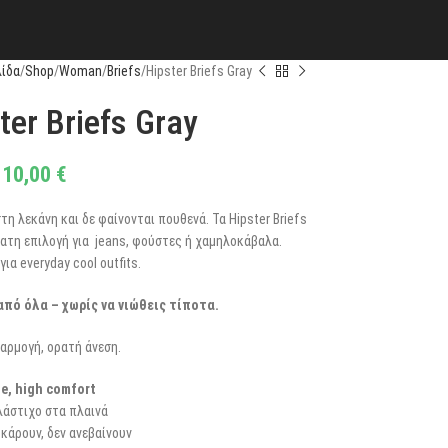
λίδα
Shop
Woman
Briefs
Hipster Briefs Gray
ter Briefs Gray
10,00
€
τη λεκάνη και δε φαίνονται πουθενά. Τα Hipster Briefs
ρατη επιλογή για jeans, φούστες ή χαμηλοκάβαλα.
για everyday cool outfits.
πό όλα – χωρίς να νιώθεις τίποτα.
αρμογή, ορατή άνεση.
se, high comfort
λάστιχο στα πλαινά
κάρουν, δεν ανεβαίνουν