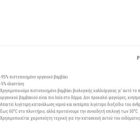
P
-95% πιστοποιημένο οργανικό βαμβάκι
-5% ελαστάνη
Χρησιμοποιούμε πιστοποιημένο βαμβάκι βιολογικής καλλιέργειας γι’ αυτό το π
οργανικού βαμβακιού είναι πιο λεία στο δέρμα. Δεν προκαλεί φαγούρες, κνησμο
Απαιτεί λιγότερη κατανάλωση νερού και εκπέμπει λιγότερο διοξείδιο του άν
Έως 60°C στο πλυντήριο, αλλά προτείνουμε την συνειδητή επιλογή των 30°C.
Χρησιμοποιείται χειροποίητη τεχνική για την κατασκευή αυτού του ενδύματος