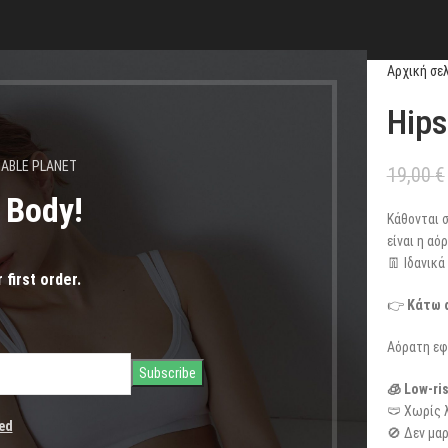
Αρχική σε
Hips
NABLE PLANET
19,00
€
s Body!
Κάθονται σ
είναι η αό
👖 Ιδανικά 
 first order.
👉
Κάτω α
Αόρατη εφ
🧊 Low-ri
🩲 Χωρίς 
ed
🚫 Δεν μαρ