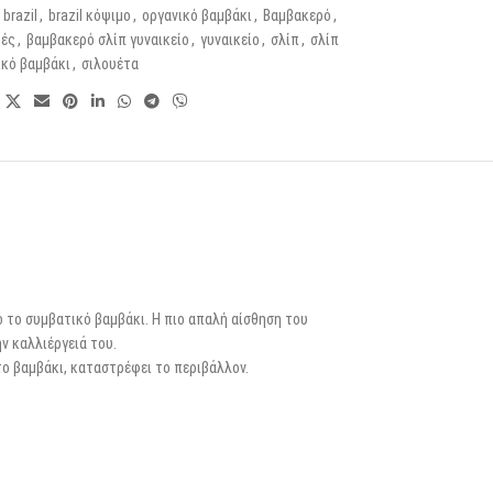
brazil
,
brazil κόψιμο
,
οργανικό βαμβάκι
,
Βαμβακερό
,
ές
,
βαμβακερό σλίπ γυναικείο
,
γυναικείο
,
σλίπ
,
σλίπ
ικό βαμβάκι
,
σιλουέτα
ό το συμβατικό βαμβάκι. Η πιο απαλή αίσθηση του
ν καλλιέργειά του.
ο βαμβάκι, καταστρέφει το περιβάλλον.