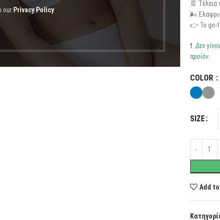
👖 Τέλεια 
h our
Privacy Policy
🌬️ Ελαφρι
👉 Το go-t
❗
Δεν γίνο
προϊόν.
COLOR
SIZE
Add to
Κατηγορί