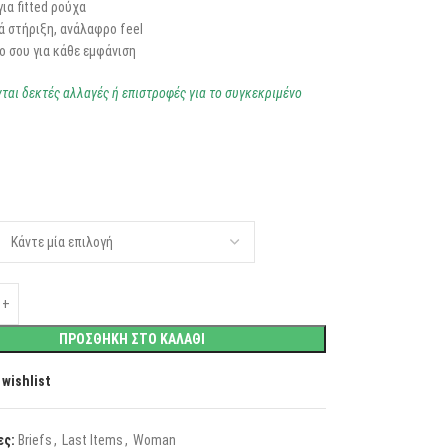
για fitted ρούχα
ά στήριξη, ανάλαφρο feel
o σου για κάθε εμφάνιση
νται δεκτές αλλαγές ή επιστροφές για το συγκεκριμένο
ΠΡΟΣΘΗΚΗ ΣΤΟ ΚΑΛΑΘΙ
 wishlist
ες:
Briefs
,
Last Items
,
Woman