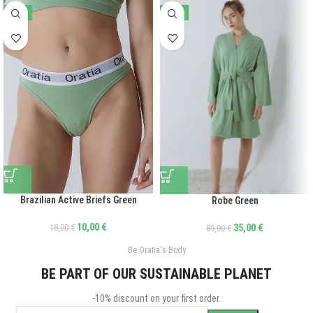
-44%
-61%
Brazilian Active Briefs Green
Robe Green
10,00
€
35,00
€
18,00
€
89,00
€
Be Oratia's Body
BE PART OF OUR SUSTAINABLE PLANET
-10% discount on your first order.