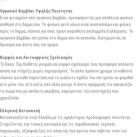
Οργανικό Βαμβάκι Υψηλής Ποιότητας
Είναι φτιαγμένο από οργανικό βαμβάκι, προσφέροντας μια απαλή και φυσική
αίσθηση στο δέρμα σου. Το φυσικό αυτό υλικό είναι αναπνεύσιμο και φιλικό
προς το δέρμα, ιδανικό για όσες έχουν ευαίσθητη επιδερμίδα ή αλλεργίες. Το
οργανικό βαμβάκι επιτρέπει στο δέρμα σου να αναπνέει, διατηρώντας σε
δροσερή και άνετη όλη την ημέρα.
Κομψός και Λειτουργικός Σχεδιασμός
Το Basic Top διαθέτει μίνιμαλ και κομψό σχεδιασμό, που προσφέρει απόλυτη
άνεση και στήριξη χωρίς περιορισμούς. Το απλό πράσινο χρώμα το καθιστά
ιδανικό για κάθε περίσταση και το ευέλικτο σχέδιο του επιτρέπει να φορεθεί
είτε μόνο του, είτε κάτω από άλλα ρούχα. Η άνετη εφαρμογή του αγκαλιάζει
το σώμα σου με απόλυτη ακρίβεια, παρέχοντας την υποστήριξη που
χρειάζεσαι.
Ελληνική Κατασκευή
Κατασκευάζεται στην Ελλάδα με τις υψηλότερες προδιαγραφές ποιότητας.
Στηρίζοντας την τοπική οικονομία και τις παραδοσιακές τεχνικές
παραγωγής, εξασφαλίζεις ότι αποκτάς ένα προϊόν που σέβεται τόσο τον