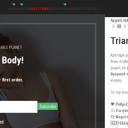
WOMAN
MAN
LAST ITEMS
ORATIA BOARD
ABOUT
CONTACT
Αρχική σε
Tria
NABLE PLANET
Κράτημα χ
s Body!
δίνει σταθ
χωρίς να χ
Αγόρασέ τ
 first order.
κίνηση.
Το top που
🖤 Ρυθμιζ
🧘‍♀️ Για
👕 Φοριέτ
ed
🇬🇷 Ελλ