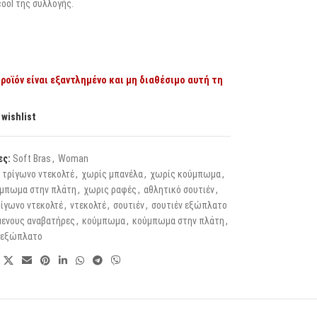
ool της συλλογής.
ροϊόν είναι εξαντλημένο και μη διαθέσιμο αυτή τη
 wishlist
ες:
Soft Bras
,
Woman
τρίγωνο ντεκολτέ
,
χωρίς μπανέλα
,
χωρίς κούμπωμα
,
μπωμα στην πλάτη
,
χωρις ραφές
,
αθλητικό σουτιέν
,
ρίγωνο ντεκολτέ
,
ντεκολτέ
,
σουτιέν
,
σουτιέν εξώπλατο
μενους αναβατήρες
,
κούμπωμα
,
κούμπωμα στην πλάτη
,
εξώπλατο