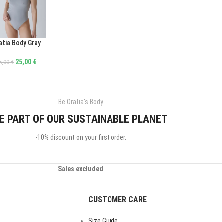
atia Body Gray
ΛΟΓΉ
25,00
€
5,00
€
Be Oratia's Body
E PART OF OUR SUSTAINABLE PLANET
-10% discount on your first order.
Sales excluded
CUSTOMER CARE
Size Guide