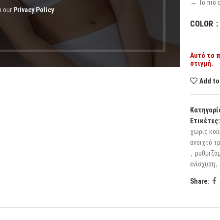
→ Το πιο c
h our
Privacy Policy
COLOR
Αυτό το π
στιγμή.
Add to
Κατηγορί
Ετικέτες:
χωρίς κού
ανοιχτό τ
,
ρυθμιζό
ενίσχυση
,
Share: