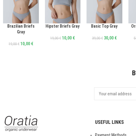
Brazilian Briefs
Hipster Briefs Gray
Basic Top Gray
Or
ΕΠΙΛΟΓΉ
ΕΠΙΛΟΓΉ
ΕΠΙΛΟΓΉ
ΕΠΙ
Gray
10,00
€
30,00
€
19,00
€
39,00
€
5
10,00
€
19,00
€
B
USEFUL LINKS
Payment Methods