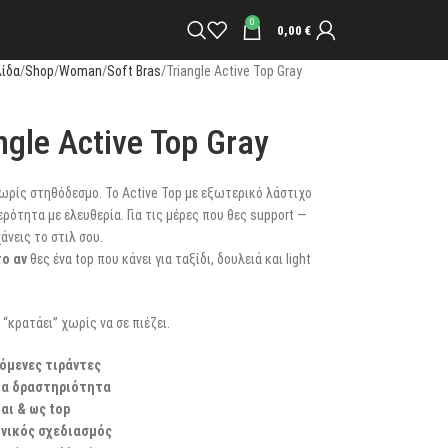
0
0,00
€
λίδα
Shop
Woman
Soft Bras
Triangle Active Top Gray
ngle Active Top Gray
ωρίς στηθόδεσμο. Το Active Top με εξωτερικό λάστιχο
ερότητα με ελευθερία. Για τις μέρες που θες support —
άνεις το στιλ σου.
ο αν
θες ένα top που κάνει για ταξίδι, δουλειά και light
 “κρατάει” χωρίς να σε πιέζει.
όμενες τιράντες
 ήπια δραστηριότητα
αι & ως top
ηνικός σχεδιασμός