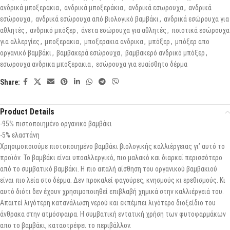
ανδρικά μποξερακια
,
ανδρικά μποξεράκια
,
ανδρικά εσωρουχα
,
ανδρικά
εσώρουχα
,
ανδρικά εσώρουχα από βιολογικό βαμβάκι
,
ανδρικά εσώρουχα για
αθλητές
,
ανδρικό μπόξερ
,
άνετα εσώρουχα για αθλητές
,
ποιοτικά εσώρουχα
για αλλεργίες
,
μποξερακια
,
μποξερακια ανδρικα
,
μπόξερ
,
μπόξερ απο
οργανικό βαμβάκι
,
βαμβακερά εσώρουχα
,
βαμβακερό ανδρικό μπόξερ
,
εσωρουχα ανδρικα μποξερακια
,
εσώρουχα για ευαίσθητο δέρμα
Share:
Product Details
-95% πιστοποιημένο οργανικό βαμβάκι
-5% ελαστάνη
Χρησιμοποιούμε πιστοποιημένο βαμβάκι βιολογικής καλλιέργειας γι’ αυτό το
προϊόν. Το βαμβάκι είναι υποαλλεργικό, πιο μαλακό και διαρκεί περισσότερο
από το συμβατικό βαμβάκι. Η πιο απαλή αίσθηση του οργανικού βαμβακιού
είναι πιο λεία στο δέρμα. Δεν προκαλεί φαγούρες, κνησμούς κι ερεθισμούς. Κι
αυτό διότι δεν έχουν χρησιμοποιηθεί επιβλαβή χημικά στην καλλιέργειά του.
Απαιτεί λιγότερη κατανάλωση νερού και εκπέμπει λιγότερο διοξείδιο του
άνθρακα στην ατμόσφαιρα. Η συμβατική εντατική χρήση των φυτοφαρμάκων
απο το βαμβάκι, καταστρέφει το περιβάλλον.