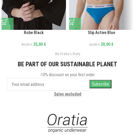
Robe Black
Slip Active Blue
35,00
€
20,00
€
89,00
€
24,00
€
Be Oratia's Body
BE PART OF OUR SUSTAINABLE PLANET
-10% discount on your first order.
Sales excluded