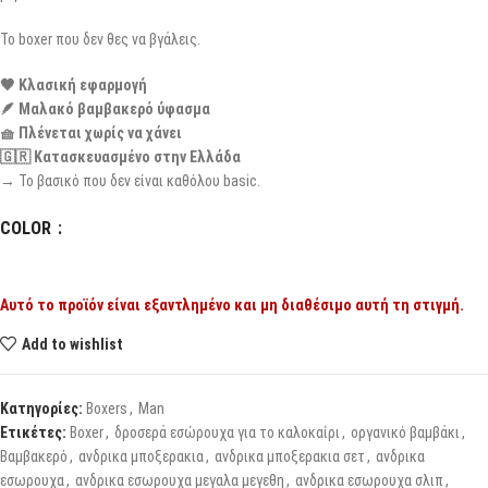
Το boxer που δεν θες να βγάλεις.
🖤 Κλασική εφαρμογή
🪶 Μαλακό βαμβακερό ύφασμα
🧺 Πλένεται χωρίς να χάνει
🇬🇷 Κατασκευασμένο στην Ελλάδα
→ Το βασικό που δεν είναι καθόλου basic.
COLOR
Αυτό το προϊόν είναι εξαντλημένο και μη διαθέσιμο αυτή τη στιγμή.
Add to wishlist
Κατηγορίες:
Boxers
,
Man
Ετικέτες:
Boxer
,
δροσερά εσώρουχα για το καλοκαίρι
,
οργανικό βαμβάκι
,
Βαμβακερό
,
ανδρικα μποξερακια
,
ανδρικα μποξερακια σετ
,
ανδρικα
εσωρουχα
,
ανδρικα εσωρουχα μεγαλα μεγεθη
,
ανδρικα εσωρουχα σλιπ
,