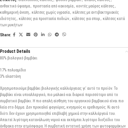
ανθεκτικό ύφασμα
,
προστασία από κακοσμία
,
κοντές μαύρες κάλτσες
,
καθημερινή άνεση
,
κάλτσες χωρίς υγρασία
,
κάλτσες με αντιβακτηριακές
ιδιότητες
,
κάλτσες για προστασία ποδιών
,
κάλτσες για σπορ
,
κάλτσες κατά
των μυκήτων
Share:
Product Details
80% βιολογικό βαμβάκι
17% πολυαμίδιο
3% ελαστάνη
Χρησιμοποιούμε βαμβάκι βιολογικής καλλιέργειας γι’ αυτό το προϊόν. Το
βαμβάκι είναι υποαλλεργικό, πιο μαλακό και διαρκεί περισσότερο από το
συμβατικό βαμβάκι. Η πιο απαλή αίσθηση του οργανικού βαμβακιού είναι πιο
λεία στο δέρμα. Δεν προκαλεί φαγούρες, κνησμούς κι ερεθισμούς. Κι αυτό
διότι δεν έχουν χρησιμοποιηθεί επιβλαβή χημικά στην καλλιέργειά του.
Απαιτεί λιγότερη κατανάλωση νερού και εκπέμπει λιγότερο διοξείδιο του
άνθρακα στην ατμόσφαιρα. Η συμβατική εντατική χρήση των φυτοφαρμάκων