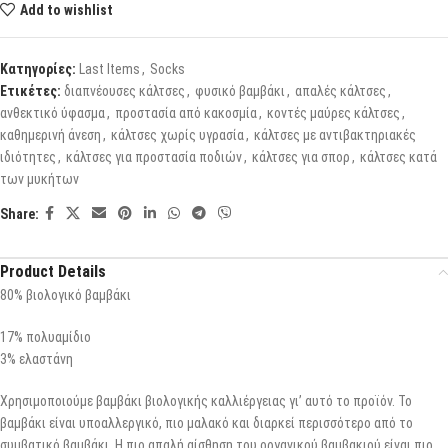
Add to wishlist
Κατηγορίες:
Last Items
,
Socks
Ετικέτες:
διαπνέουσες κάλτσες
,
φυσικό βαμβάκι
,
απαλές κάλτσες
,
ανθεκτικό ύφασμα
,
προστασία από κακοσμία
,
κοντές μαύρες κάλτσες
,
καθημερινή άνεση
,
κάλτσες χωρίς υγρασία
,
κάλτσες με αντιβακτηριακές
ιδιότητες
,
κάλτσες για προστασία ποδιών
,
κάλτσες για σπορ
,
κάλτσες κατά
των μυκήτων
Share:
Product Details
80% βιολογικό βαμβάκι
17% πολυαμίδιο
3% ελαστάνη
Χρησιμοποιούμε βαμβάκι βιολογικής καλλιέργειας γι’ αυτό το προϊόν. Το
βαμβάκι είναι υποαλλεργικό, πιο μαλακό και διαρκεί περισσότερο από το
συμβατικό βαμβάκι. Η πιο απαλή αίσθηση του οργανικού βαμβακιού είναι πιο