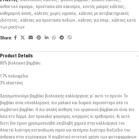
ανθεκτικό ύφασμα
,
προστασία από κακοσμία
,
κοντές μαύρες κάλτσες
,
καθημερινή άνεση
,
κάλτσες χωρίς υγρασία
,
κάλτσες με αντιβακτηριακές
ιδιότητες
,
κάλτσες για προστασία ποδιών
,
κάλτσες για σπορ
,
κάλτσες κατά
των μυκήτων
Share:
Product Details
80% βιολογικό βαμβάκι
17% πολυαμίδιο
3% ελαστάνη
Χρησιμοποιούμε βαμβάκι βιολογικής καλλιέργειας γι’ αυτό το προϊόν. Το
βαμβάκι είναι υποαλλεργικό, πιο μαλακό και διαρκεί περισσότερο από το
συμβατικό βαμβάκι. Η πιο απαλή αίσθηση του οργανικού βαμβακιού είναι πιο
λεία στο δέρμα. Δεν προκαλεί φαγούρες, κνησμούς κι ερεθισμούς. Κι αυτό
διότι δεν έχουν χρησιμοποιηθεί επιβλαβή χημικά στην καλλιέργειά του.
Απαιτεί λιγότερη κατανάλωση νερού και εκπέμπει λιγότερο διοξείδιο του
άνθρακα στην ατμόσφαιρα. Η συμβατική εντατική χρήση των φυτοφαρμάκων