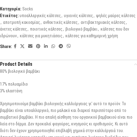
Κατηγορία:
Socks
Ετικέτες:
υποαλλεργικές κάλτσες
,
υγιεινές κάλτσες
,
ψηλές μαύρες κάλτσες
,
αποτροπή κακοσμίας
,
ανθεκτικές κάλτσες
,
αντιβακτηριακές κάλτσες
,
άνετες κάλτσες
,
ποιοτικές κάλτσες
,
βιολογικό βαμβάκι
,
κάλτσες που δεν
ιδρώνουν
,
κάλτσες για μυκητιάσεις
,
κάλτσες για καθημερινή χρήση
Share:
Product Details
80% βιολογικό βαμβάκι
17% πολυαμίδιο
3% ελαστάνη
Χρησιμοποιούμε βαμβάκι βιολογικής καλλιέργειας γι’ αυτό το προϊόν. Το
βαμβάκι είναι υποαλλεργικό, πιο μαλακό και διαρκεί περισσότερο από το
συμβατικό βαμβάκι. Η πιο απαλή αίσθηση του οργανικού βαμβακιού είναι πιο
λεία στο δέρμα. Δεν προκαλεί φαγούρες, κνησμούς κι ερεθισμούς. Κι αυτό
διότι δεν έχουν χρησιμοποιηθεί επιβλαβή χημικά στην καλλιέργειά του.