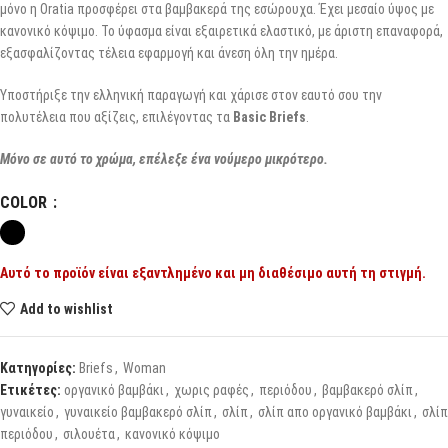
μόνο η Oratia προσφέρει στα βαμβακερά της εσώρουχα. Έχει μεσαίο ύψος με
κανονικό κόψιμο. Το ύφασμα είναι εξαιρετικά ελαστικό, με άριστη επαναφορά,
εξασφαλίζοντας τέλεια εφαρμογή και άνεση όλη την ημέρα.
Υποστήριξε την ελληνική παραγωγή και χάρισε στον εαυτό σου την
πολυτέλεια που αξίζεις, επιλέγοντας τα
Basic Briefs
.
Μόνο σε αυτό το χρώμα, επέλεξε ένα νούμερο μικρότερο.
COLOR
Αυτό το προϊόν είναι εξαντλημένο και μη διαθέσιμο αυτή τη στιγμή.
Add to wishlist
Κατηγορίες:
Briefs
,
Woman
Ετικέτες:
οργανικό βαμβάκι
,
χωρις ραφές
,
περιόδου
,
βαμβακερό σλίπ
,
γυναικείο
,
γυναικείο βαμβακερό σλίπ
,
σλίπ
,
σλίπ απο οργανικό βαμβάκι
,
σλίπ
περιόδου
,
σιλουέτα
,
κανονικό κόψιμο