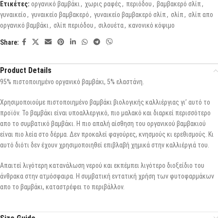
Ετικέτες:
οργανικό βαμβάκι
,
χωρις ραφές
,
περιόδου
,
βαμβακερό σλίπ
,
γυναικείο
,
γυναικείο βαμβακερό
,
γυναικείο βαμβακερό σλίπ
,
σλίπ
,
σλίπ απο
οργανικό βαμβάκι
,
σλίπ περιόδου
,
σιλουέτα
,
κανονικό κόψιμο
Share:
Product Details
95% πιστοποιημένο οργανικό βαμβάκι, 5% ελαστάνη.
Χρησιμοποιούμε πιστοποιημένο βαμβάκι βιολογικής καλλιέργιας γι’ αυτό το
προϊόν. Το βαμβάκι είναι υποαλλεργικό, πιο μαλακό και διαρκεί περισσότερο
απο το συμβατικό βαμβάκι. Η πιο απαλή αίσθηση του οργανικού βαμβακιού
είναι πιο λεία στο δέρμα. Δεν προκαλεί φαγούρες, κνησμούς κι ερεθισμούς. Κι
αυτό διότι δεν έχουν χρησιμοποιηθεί επιβλαβή χημικά στην καλλιέργιά του.
Απαιτεί λιγότερη κατανάλωση νερού και εκπέμπει λιγότερο διοξείδιο του
άνθρακα στην ατμόσφαιρα. Η συμβατική εντατική χρήση των φυτοφαρμάκων
απο το βαμβάκι, καταστρέφει το περιβάλλον.