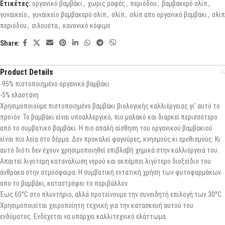
Ετικέτες:
οργανικό βαμβάκι
,
χωρις ραφές
,
περιόδου
,
βαμβακερό σλίπ
,
γυναικείο
,
γυναικείο βαμβακερό σλίπ
,
σλίπ
,
σλίπ απο οργανικό βαμβάκι
,
σλίπ
περιόδου
,
σιλουέτα
,
κανονικό κόψιμο
Share:
Product Details
-95% πιστοποιημένο οργανικό βαμβάκι
-5% ελαστάνη
Χρησιμοποιούμε πιστοποιημένο βαμβάκι βιολογικής καλλιέργειας γι’ αυτό το
προϊόν. Το βαμβάκι είναι υποαλλεργικό, πιο μαλακό και διαρκεί περισσότερο
από το συμβατικό βαμβάκι. Η πιο απαλή αίσθηση του οργανικού βαμβακιού
είναι πιο λεία στο δέρμα. Δεν προκαλεί φαγούρες, κνησμούς κι ερεθισμούς. Κι
αυτό διότι δεν έχουν χρησιμοποιηθεί επιβλαβή χημικά στην καλλιέργειά του.
Απαιτεί λιγότερη κατανάλωση νερού και εκπέμπει λιγότερο διοξείδιο του
άνθρακα στην ατμόσφαιρα. Η συμβατική εντατική χρήση των φυτοφαρμάκων
απο το βαμβάκι, καταστρέφει το περιβάλλον.
Έως 60°C στο πλυντήριο, αλλά προτείνουμε την συνειδητή επιλογή των 30°C.
Χρησιμοποιείται χειροποίητη τεχνική για την κατασκευή αυτού του
ενδύματος. Ενδέχεται να υπάρχει καλλιτεχνικό ελάττωμα.