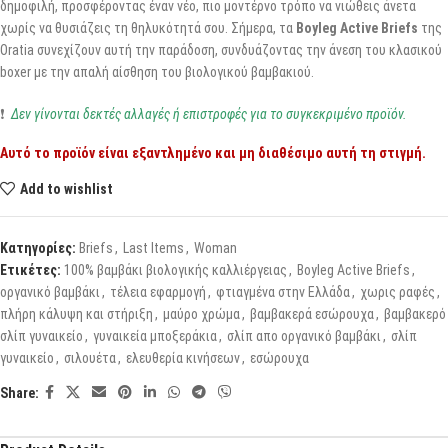
δημοφιλή, προσφέροντας έναν νέο, πιο μοντέρνο τρόπο να νιώθεις άνετα
χωρίς να θυσιάζεις τη θηλυκότητά σου. Σήμερα, τα
Boyleg Active Briefs
της
Oratia συνεχίζουν αυτή την παράδοση, συνδυάζοντας την άνεση του κλασικού
boxer με την απαλή αίσθηση του βιολογικού βαμβακιού.
❗
Δεν γίνονται δεκτές αλλαγές ή επιστροφές για το συγκεκριμένο προϊόν.
Αυτό το προϊόν είναι εξαντλημένο και μη διαθέσιμο αυτή τη στιγμή.
Add to wishlist
Κατηγορίες:
Briefs
,
Last Items
,
Woman
Ετικέτες:
100% βαμβάκι βιολογικής καλλιέργειας
,
Boyleg Active Briefs
,
οργανικό βαμβάκι
,
τέλεια εφαρμογή
,
φτιαγμένα στην Ελλάδα
,
χωρις ραφές
,
πλήρη κάλυψη και στήριξη
,
μαύρο χρώμα
,
βαμβακερά εσώρουχα
,
βαμβακερό
σλίπ γυναικείο
,
γυναικεία μποξεράκια
,
σλίπ απο οργανικό βαμβάκι
,
σλίπ
γυναικείο
,
σιλουέτα
,
ελευθερία κινήσεων
,
εσώρουχα
Share: