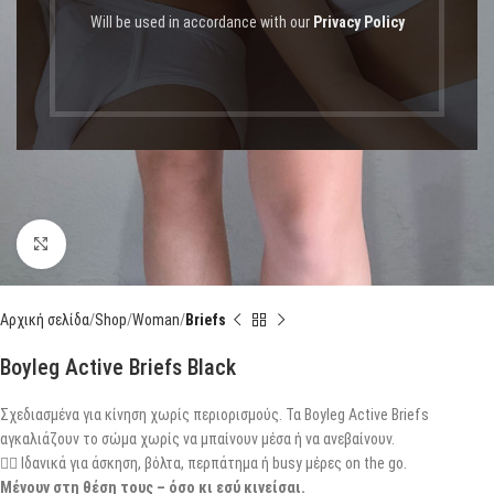
Will be used in accordance with our
Privacy Policy
Click to enlarge
Αρχική σελίδα
Shop
Woman
Briefs
Boyleg Active Briefs Black
Σχεδιασμένα για κίνηση χωρίς περιορισμούς. Τα Boyleg Active Briefs
αγκαλιάζουν το σώμα χωρίς να μπαίνουν μέσα ή να ανεβαίνουν.
🏋️‍♀️ Ιδανικά για άσκηση, βόλτα, περπάτημα ή busy μέρες on the go.
Μένουν στη θέση τους – όσο κι εσύ κινείσαι.