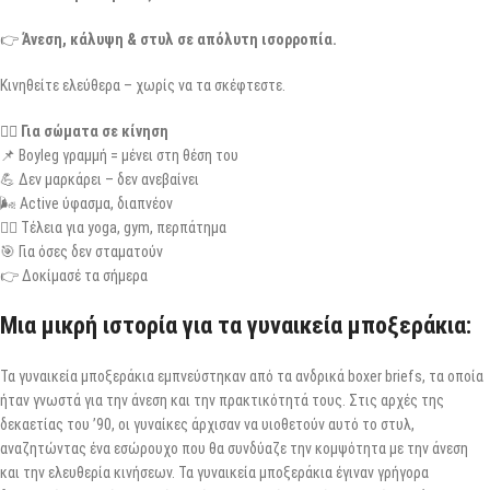
👉
Άνεση, κάλυψη & στυλ σε απόλυτη ισορροπία.
Κινηθείτε ελεύθερα – χωρίς να τα σκέφτεστε.
🏃‍♀️ Για σώματα σε κίνηση
📌 Boyleg γραμμή = μένει στη θέση του
💪 Δεν μαρκάρει – δεν ανεβαίνει
🌬️ Active ύφασμα, διαπνέον
🧘‍♀️ Τέλεια για yoga, gym, περπάτημα
🎯 Για όσες δεν σταματούν
👉 Δοκίμασέ τα σήμερα
Μια μικρή ιστορία για τα γυναικεία μποξεράκια:
Τα γυναικεία μποξεράκια εμπνεύστηκαν από τα ανδρικά boxer briefs, τα οποία
ήταν γνωστά για την άνεση και την πρακτικότητά τους. Στις αρχές της
δεκαετίας του ’90, οι γυναίκες άρχισαν να υιοθετούν αυτό το στυλ,
αναζητώντας ένα εσώρουχο που θα συνδύαζε την κομψότητα με την άνεση
και την ελευθερία κινήσεων. Τα γυναικεία μποξεράκια έγιναν γρήγορα