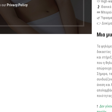
🩲 High-wa
h our
Privacy Policy
🤰 Ιδανικά
💤 Μπορείς
🌿 Ύφασμα 
👉 Δοκίμα
Μια μι
Τα ψηλόμε
δεκαετίες 
και στήρι
που η θηλ
εσώρουχα 
Σήμερα, τα
συνδυάζοντ
άνεση και 
απολαμβάν
ποιότητας 
❗
Δεν γίνο
προϊόν.