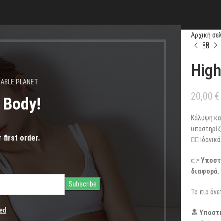
Αρχική σε
High
NABLE PLANET
20,00
€
s Body!
Κάλυψη και
υποστηρίζο
 first order.
🧘‍♀️ Ιδαν
👉
Υποστή
διαφορά.
Το πιο άνε
ed
🔝 Υποστή