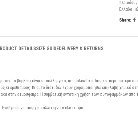
περιόδου
,
Ελλάδα
,
ε
Share:
RODUCT DETAILS
SIZE GUIDE
DELIVERY & RETURNS
ροϊόν. Το βαμβάκι είναι υποαλλεργικό, πιο μαλακό και διαρκεί περισσότερο απ
ύς κι ερεθισμούς. Κι αυτό διότι δεν έχουν χρησιμοποιηθεί επιβλαβή χημικά στη
θρακα στην ατμόσφαιρα. Η συμβατική εντατική χρήση των φυτοφαρμάκων απο τ
. Ενδέχεται να υπάρχει καλλιτεχνικό ελάττωμα.