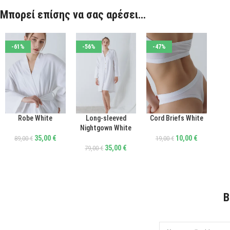
Μπορεί επίσης να σας αρέσει…
-61%
-56%
-47%
Long-sleeved
Cord Briefs White
Robe White
ΕΠΙΛΟΓΉ
ΕΠΙΛΟΓΉ
ΕΠΙΛΟΓΉ
Nightgown White
10,00
€
35,00
€
19,00
€
89,00
€
35,00
€
79,00
€
B