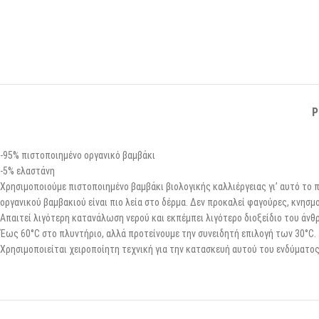
P
-95% πιστοποιημένο οργανικό βαμβάκι
-5% ελαστάνη
Χρησιμοποιούμε πιστοποιημένο βαμβάκι βιολογικής καλλιέργειας γι’ αυτό το π
οργανικού βαμβακιού είναι πιο λεία στο δέρμα. Δεν προκαλεί φαγούρες, κνησμο
Απαιτεί λιγότερη κατανάλωση νερού και εκπέμπει λιγότερο διοξείδιο του άν
Έως 60°C στο πλυντήριο, αλλά προτείνουμε την συνειδητή επιλογή των 30°C.
Χρησιμοποιείται χειροποίητη τεχνική για την κατασκευή αυτού του ενδύματος