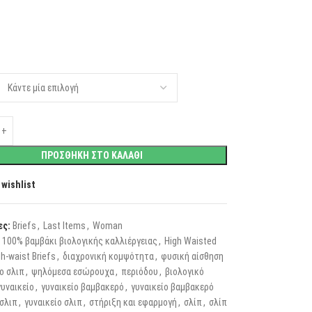
ΠΡΟΣΘΗΚΗ ΣΤΟ ΚΑΛΑΘΙ
 wishlist
ες:
Briefs
,
Last Items
,
Woman
100% βαμβάκι βιολογικής καλλιέργειας
,
High Waisted
h-waist Briefs
,
διαχρονική κομψότητα
,
φυσική αίσθηση
ο σλιπ
,
ψηλόμεσα εσώρουχα
,
περιόδου
,
βιολογικό
γυναικείο
,
γυναικείο βαμβακερό
,
γυναικείο βαμβακερό
σλιπ
,
γυναικείο σλιπ
,
στήριξη και εφαρμογή
,
σλίπ
,
σλίπ