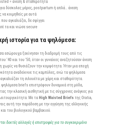
isted = άνεση & σταθερότητα
 για δύσκολες μέρες, postpartum ή απλά… άνεση
 να κοιμηθείς με αυτά
που αγκαλιάζει, δε σφίγγει
σέ τα και νιώσε secure
κρή ιστορία για τα ψηλόμεσα:
σα εσώρουχα ξεκίνησαν τη διαδρομή τους από τις
του ’40 και του ’50, όταν οι γυναίκες αναζητούσαν άνεση
ξη χωρίς να θυσιάζουν την κομψότητα. Ήταν μια εποχή
υκότητα αναδείκνυε τις καμπύλες, ενώ τα ψηλόμεσα
αγκαλιάζαν τη σιλουέτα με χάρη και σταθερότητα.
 ψηλόμεσα briefs επιστρέφουν δυναμικά στη μόδα,
ας την κλασική αισθητική με τις σύγχρονες ανάγκες για
λειτουργικότητα. Με τα
High Waisted Briefs
της Oratia,
εις αυτή την παράδοση με την εγγύηση της ελληνικής
και του βιολογικού βαμβακιού.
νται δεκτές αλλαγές ή επιστροφές για το συγκεκριμένο