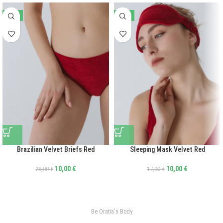
-64%
-41%
Brazilian Velvet Briefs Red
Sleeping Mask Velvet Red
10,00
€
10,00
€
28,00
€
17,00
€
Be Oratia's Body