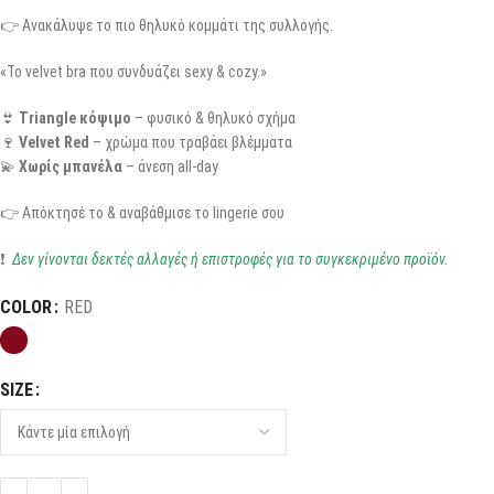
👉 Ανακάλυψε το πιο θηλυκό κομμάτι της συλλογής.
«Το velvet bra που συνδυάζει sexy & cozy.»
👙
Triangle κόψιμο
– φυσικό & θηλυκό σχήμα
🍷
Velvet Red
– χρώμα που τραβάει βλέμματα
💫
Χωρίς μπανέλα
– άνεση all-day
👉 Απόκτησέ το & αναβάθμισε το lingerie σου
❗
Δεν γίνονται δεκτές αλλαγές ή επιστροφές για το συγκεκριμένο προϊόν.
COLOR
RED
SIZE