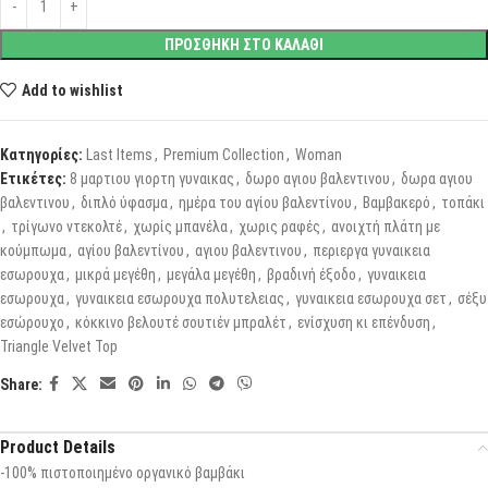
ΠΡΟΣΘΗΚΗ ΣΤΟ ΚΑΛΑΘΙ
Add to wishlist
Κατηγορίες:
Last Items
,
Premium Collection
,
Woman
Ετικέτες:
8 μαρτιου γιορτη γυναικας
,
δωρο αγιου βαλεντινου
,
δωρα αγιου
βαλεντινου
,
διπλό ύφασμα
,
ημέρα του αγίου βαλεντίνου
,
Βαμβακερό
,
τοπάκι
,
τρίγωνο ντεκολτέ
,
χωρίς μπανέλα
,
χωρις ραφές
,
ανοιχτή πλάτη με
κούμπωμα
,
αγίου βαλεντίνου
,
αγιου βαλεντινου
,
περιεργα γυναικεια
εσωρουχα
,
μικρά μεγέθη
,
μεγάλα μεγέθη
,
βραδινή έξοδο
,
γυναικεια
εσωρουχα
,
γυναικεια εσωρουχα πολυτελειας
,
γυναικεια εσωρουχα σετ
,
σέξυ
εσώρουχο
,
κόκκινο βελουτέ σουτιέν μπραλέτ
,
ενίσχυση κι επένδυση
,
Triangle Velvet Top
Share:
Product Details
-100% πιστοποιημένο οργανικό βαμβάκι