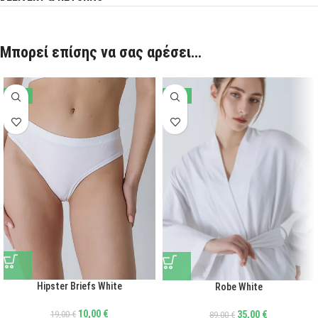
Μπορεί επίσης να σας αρέσει…
-47%
-61%
Hipster Briefs White
Robe White
10,00
€
35,00
€
19,00
€
89,00
€