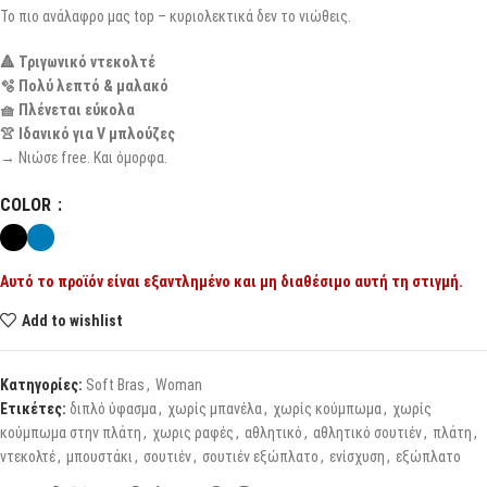
Το πιο ανάλαφρο μας top – κυριολεκτικά δεν το νιώθεις.
🔺 Τριγωνικό ντεκολτέ
🫧 Πολύ λεπτό & μαλακό
🧺 Πλένεται εύκολα
👚 Ιδανικό για V μπλούζες
→ Νιώσε free. Και όμορφα.
COLOR
Αυτό το προϊόν είναι εξαντλημένο και μη διαθέσιμο αυτή τη στιγμή.
Add to wishlist
Κατηγορίες:
Soft Bras
,
Woman
Ετικέτες:
διπλό ύφασμα
,
χωρίς μπανέλα
,
χωρίς κούμπωμα
,
χωρίς
κούμπωμα στην πλάτη
,
χωρις ραφές
,
αθλητικό
,
αθλητικό σουτιέν
,
πλάτη
,
ντεκολτέ
,
μπουστάκι
,
σουτιέν
,
σουτιέν εξώπλατο
,
ενίσχυση
,
εξώπλατο